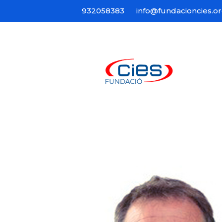
932058383
info@fundacioncies.o