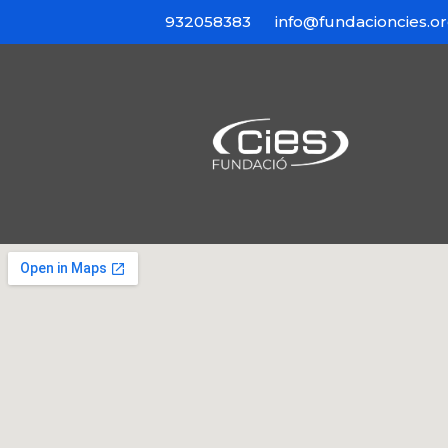
932058383
info@fundacioncies.o